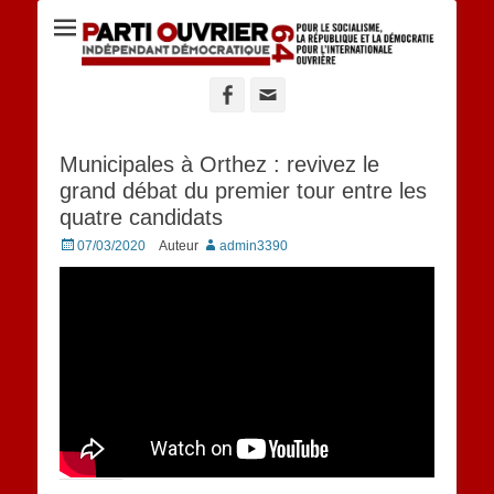
Site du POID 64
Facebook
Adresse
de
contact
Municipales à Orthez : revivez le
grand débat du premier tour entre les
quatre candidats
Posted
07/03/2020
Auteur
admin3390
on