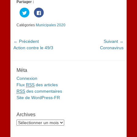
Partager :
Cliquez
Cliquez
pour
pour
partager
partager
sur
sur
Catégories
Municipales 2020
Twitter(ouvre
Facebook(ouvre
dans
dans
une
une
nouvelle
nouvelle
fenêtre)
fenêtre)
Navigation
← Précédent
Suivant →
Article
Article
Action contre le 49/3
Coronavirus
de
précédent :
suivant :
l’article
Méta
Connexion
Flux
RSS
des articles
RSS
des commentaires
Site de WordPress-FR
Archives
Archives