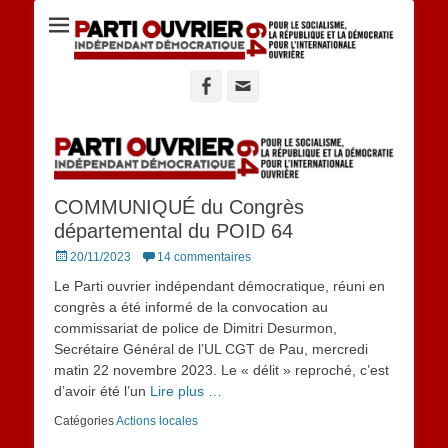
Site du POID 64
Facebook
Adresse
de
contact
COMMUNIQUÉ du Congrès
départemental du POID 64
Posted
20/11/2023
14 commentaires
on
Le Parti ouvrier indépendant démocratique, réuni en
congrès a été informé de la convocation au
commissariat de police de Dimitri Desurmon,
Secrétaire Général de l’UL CGT de Pau, mercredi
matin 22 novembre 2023. Le « délit » reproché, c’est
d’avoir été l’un
Lire plus …
Catégories
Actions locales