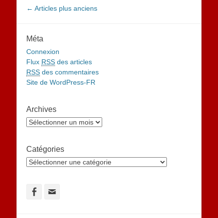
Navigation
←
Articles plus anciens
des
articles
Méta
Connexion
Flux
RSS
des articles
RSS
des commentaires
Site de WordPress-FR
Archives
Archives
Catégories
Catégories
Facebook
Adresse
de
contact