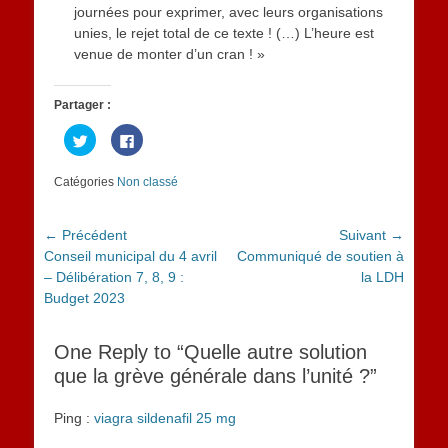
journées pour exprimer, avec leurs organisations
unies, le rejet total de ce texte ! (…) L’heure est
venue de monter d’un cran ! »
Partager :
Cliquez
Cliquez
pour
pour
partager
partager
sur
sur
Catégories
Non classé
Twitter(ouvre
Facebook(ouvre
dans
dans
une
une
nouvelle
nouvelle
fenêtre)
fenêtre)
Navigation
← Précédent
Suivant →
Article
Article
Conseil municipal du 4 avril
Communiqué de soutien à
de
précédent :
suivant :
– Délibération 7, 8, 9 :
la LDH
l’article
Budget 2023
One Reply to “Quelle autre solution
que la grève générale dans l’unité ?”
Ping :
viagra sildenafil 25 mg