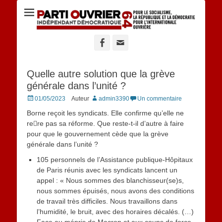
Site du POID 64
Facebook
Adresse
de
contact
Quelle autre solution que la grève
générale dans l’unité ?
Posted
01/05/2023
Auteur
admin3390
Un commentaire
on
Borne reçoit les syndicats. Elle confirme qu’elle ne
re􀆟re pas sa réforme. Que reste-t-il d’autre à faire
pour que le gouvernement cède que la grève
générale dans l’unité ?
105 personnels de l’Assistance publique-Hôpitaux
de Paris réunis avec les syndicats lancent un
appel : « Nous sommes des blanchisseur(se)s,
nous sommes épuisés, nous avons des conditions
de travail très difficiles. Nous travaillons dans
l’humidité, le bruit, avec des horaires décalés. (…)