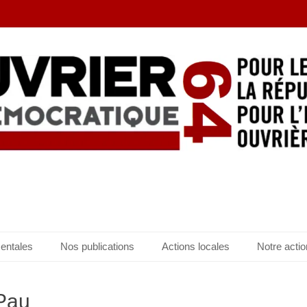
entales
Nos publications
Actions locales
Notre actio
 Pau