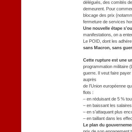
délégués, des comités de
demeurent. Pour commencer
blocage des prix (notamme
fermeture de services hos
Une nouvelle étape s’o
manifestations, on a ente
Le POID, dont les adhéren
sans Macron, sans guer
Cette rupture est une u
programmation militaire (
guerre. Il veut faire paye
auprès
de l’Union européenne qu’i
flots :
– en réduisant de 5 % tou
– en baissant les salaires
– en s’attaquant plus enc
– en taillant dans les effe
Le plan du gouverneme
prix de son engagement to