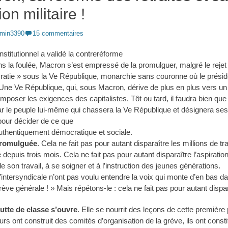
n militaire !
min3390
15 commentaires
nstitutionnel a validé la contreréforme
s la foulée, Macron s’est empressé de la promulguer, malgré le rejet
cratie » sous la Ve République, monarchie sans couronne où le présid
Une Ve République, qui, sous Macron, dérive de plus en plus vers un 
 imposer les exigences des capitalistes. Tôt ou tard, il faudra bien que
a par le peuple lui-même qui chassera la Ve République et désignera se
our décider de ce que
authentiquement démocratique et sociale.
promulguée
. Cela ne fait pas pour autant disparaître les millions de tr
é depuis trois mois. Cela ne fait pas pour autant disparaître l’aspirati
 son travail, à se soigner et à l’instruction des jeunes générations.
l’intersyndicale n’ont pas voulu entendre la voix qui monte d’en bas da
grève générale ! » Mais répétons-le : cela ne fait pas pour autant dis
utte de classe s’ouvre
. Elle se nourrit des leçons de cette premièr
leurs ont construit des comités d’organisation de la grève, ils ont cons