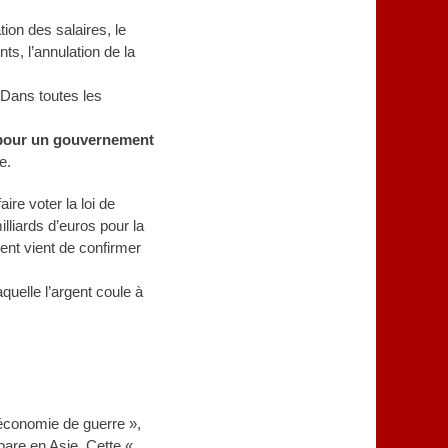
ion des salaires, le
ts, l’annulation de la
. Dans toutes les
pour un gouvernement
e.
ire voter la loi de
lliards d’euros pour la
ment vient de confirmer
quelle l’argent coule à
économie de guerre »,
pare en Asie. Cette «