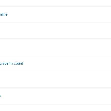
nline
ng sperm count
s