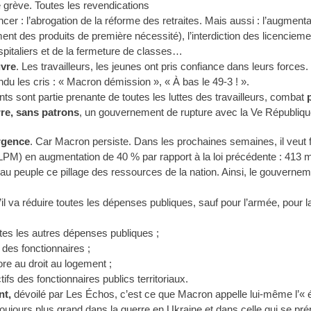
 grève. Toutes les revendications
 : l’abrogation de la réforme des retraites. Mais aussi : l’augmentat
nt des produits de première nécessité), l’interdiction des licenciemen
pitaliers et de la fermeture de classes…
uvre
. Les travailleurs, les jeunes ont pris confiance dans leurs forces
ndu les cris : « Macron démission », « À bas le 49-3 ! ».
ts sont partie prenante de toutes les luttes des travailleurs, combat
re, sans patrons
, un gouvernement de rupture avec la Ve Républiqu
rgence
. Car Macron persiste. Dans les prochaines semaines, il veut fa
LPM) en augmentation de 40 % par rapport à la loi précédente : 413 mi
r au peuple ce pillage des ressources de la nation. Ainsi, le gouverne
l va réduire toutes les dépenses publiques, sauf pour l’armée, pour la
tes les autres dépenses publiques ;
 des fonctionnaires ;
ore au droit au logement ;
ctifs des fonctionnaires publics territoriaux.
nt,
dévoilé par Les Échos, c’est ce que Macron appelle lui-même l’« 
ujours plus grand dans la guerre en Ukraine et dans celle qui se pré