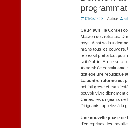
programmatio
Posted
01/05/2023
Auteur
ad
on
Ce 14 avril
, le Conseil co
Macron des retraites. Dan
pays. Ainsi va la « démo
mains tous les pouvoirs. 
répressif prêt à tout pour
soit établie. Elle le ser
Assemblée constituante p
doit être une république 
La contre-réforme est 
ont fait grève et manifest
pouvoir vivre dignement de
Certes, les dirigeants de 
Dirigeants, appelez à la 
Une nouvelle phase de l
d’entreprises, les travail