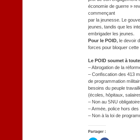
économie de guerre » reve
commençant
par la jeunesse. Le gouve
jeunes, tandis que les in
embrigader les jeunes.
Pour le POID,
le devoir d
forces pour bloquer cette 
Le POID soumet à toutes
– Abrogation de la réforme
– Confiscation des 413 mil
de programmation militair
besoins du peuple travaill
(écoles, hôpitaux, salaires
– Non au SNU obligatoire
– Armée, police hors des 
– Non à la loi de programm
Partager :