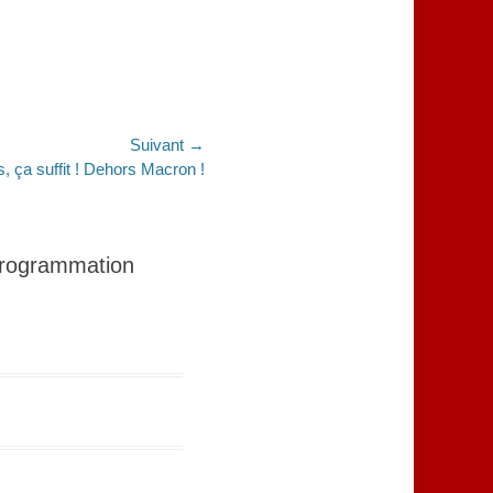
Suivant →
s, ça suffit ! Dehors Macron !
 programmation