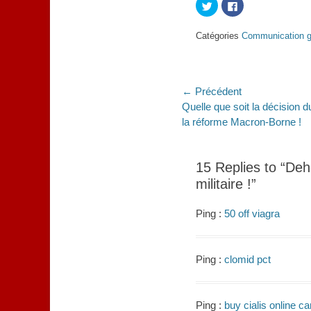
Cliquez
Cliquez
pour
pour
partager
partager
sur
sur
Catégories
Communication g
Twitter(ouvre
Facebook(ouvre
dans
dans
une
une
nouvelle
nouvelle
fenêtre)
fenêtre)
Navigation
← Précédent
Article
Quelle que soit la décision du
de
précédent :
la réforme Macron-Borne !
l’article
15 Replies to “Deh
militaire !”
Ping :
50 off viagra
Ping :
clomid pct
Ping :
buy cialis online 