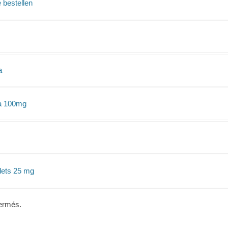
 bestellen
a
ra 100mg
ablets 25 mg
ermés.