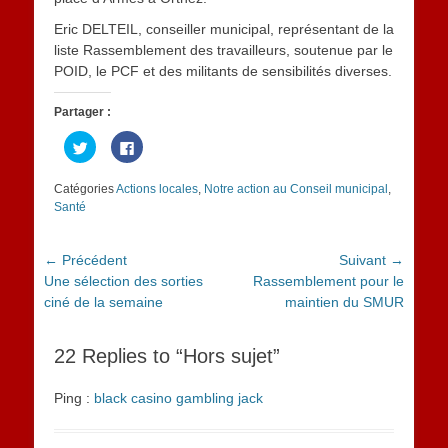
Eric DELTEIL, conseiller municipal, représentant de la
liste Rassemblement des travailleurs, soutenue par le
POID, le PCF et des militants de sensibilités diverses.
Partager :
Cliquez
Cliquez
pour
pour
partager
partager
sur
sur
Catégories
Actions locales
,
Notre action au Conseil municipal
,
Twitter(ouvre
Facebook(ouvre
dans
dans
Santé
une
une
nouvelle
nouvelle
fenêtre)
fenêtre)
Navigation
← Précédent
Suivant →
Article
Article
Une sélection des sorties
Rassemblement pour le
de
précédent :
suivant :
ciné de la semaine
maintien du SMUR
l’article
22 Replies to “Hors sujet”
Ping :
black casino gambling jack