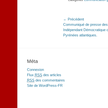
Twitter(ouvre
Facebook(ouvre
dans
dans
une
une
nouvelle
nouvelle
fenêtre)
fenêtre)
Navigation
← Précédent
Article
Communiqué de presse des c
de
précédent :
Indépendant Démocratique de
l’article
Pyrénées atlantiques.
Méta
Connexion
Flux
RSS
des articles
RSS
des commentaires
Site de WordPress-FR