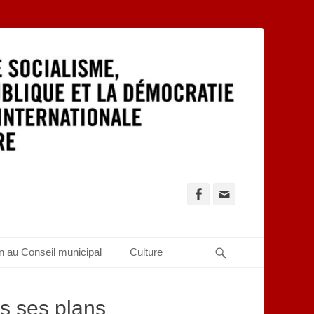
Facebook
Adresse
de
contact
Recherche
n au Conseil municipal
Culture
us ses plans