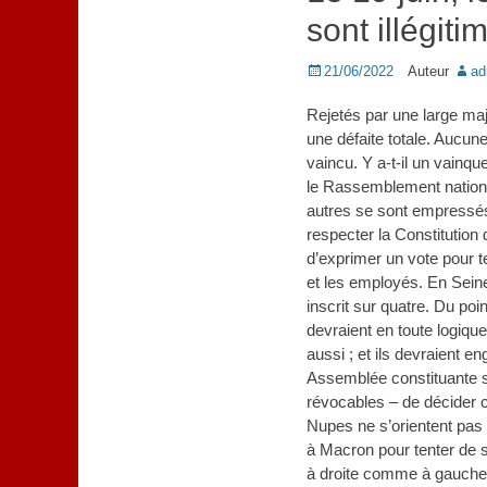
sont illégiti
Posted
21/06/2022
Auteur
ad
on
Rejetés par une large maj
une défaite totale. Aucun
vaincu. Y a-t-il un vainq
le Rassemblement national
autres se sont empressés
respecter la Constitution 
d’exprimer un vote pour te
et les employés. En Seine-
inscrit sur quatre. Du poi
devraient en toute logique 
aussi ; et ils devraient 
Assemblée constituante s
révocables – de décider c
Nupes ne s’orientent pas e
à Macron pour tenter de s
à droite comme à gauche,