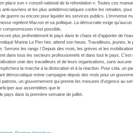
en place son « conseil national de la refondation ». Toutes ces manoe
 anti-ouvriers et les plus antidémocratiques contre les retraites, pour l
 de guerre ou encore pour liquider les services publics. L’immense ma
eunesse rejettent Macron et sa politique. La démocratie exige qu’aucun
 compromission n’est possible,
encore plus profondément le pays dans le chaos et d’apporter de l’ea
endiqué Marine Le Pen hier, attend son heure. Travailleurs, jeunes, le
table. Serrons les rangs ! Depuis des mois, les grèves et les mobilisatio
ent dans tous les secteurs professionnels et dans tout le pays. C’est d
ilisation unie des travailleurs et de leurs organisations, sans aucune 
pêchera la marche à la dislocation et à la réaction. Pour cela, un par
ndant démocratique mène campagne depuis des mois pour un gouvern
i patrons, un gouvernement qui prenne les mesures d’urgence au serv
rticiper aux assemblées que le
e pays dans la première semaine de juillet.
énérale
,
Elections législatives