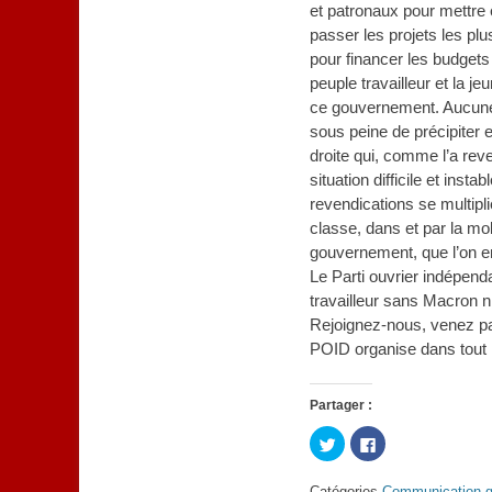
et patronaux pour mettre 
passer les projets les plus
pour financer les budgets
peuple travailleur et la j
ce gouvernement. Aucune
sous peine de précipiter 
droite qui, comme l’a rev
situation difficile et ins
revendications se multipli
classe, dans et par la mob
gouvernement, que l’on em
Le Parti ouvrier indépe
travailleur sans Macron n
Rejoignez-nous, venez pa
POID organise dans tout l
Partager :
Cliquez
Cliquez
pour
pour
partager
partager
sur
sur
Catégories
Communication g