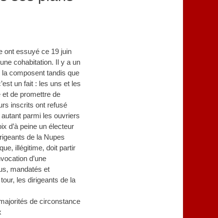
e ont essuyé ce 19 juin
ne cohabitation. Il y a un
i la composent tandis que
t un fait : les uns et les
 et de promettre de
urs inscrits ont refusé
 autant parmi les ouvriers
oix d’à peine un électeur
dirigeants de la Nupes
e, illégitime, doit partir
nvocation d’une
lus, mandatés et
ur, les dirigeants de la
 majorités de circonstance
x