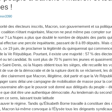
mes !
min3390
orité des électeurs inscrits, Macron, son gouvernement et sa politiqu
e coalition n’étant majoritaire, Macron ne peut même pas compter sur u
ueur ? La Nupes a plus que doublé le nombre de députés des partis qu
 effectue une percée inquiétante, passant de 8 à 89 députés. Mais c’es
, ce 19 juin, de proclamer la légitimité du quinquennat qui commence
de la Ve République. Pourtant, il existe une majorité : 57 % des électe
l ou tel candidat. Ils sont plus de 70 % parmi les jeunes et quasiment
Saint-Denis, où la Nupes obtient tous les sièges, elle recueille les v
nt de vue de la démocratie et de la rupture dont ils se réclament, les 
dire clairement que Macron, illégitime, doit partir et que la Ve Républiqu
engager sans délai une campagne de mobilisation de masse pour la co
ouveraine afin que le pouvoir soit donné aux délégués du peuple – é
e que doit être une authentique démocratie. Au lendemain du second to
n ce sens, laissant toute latitude
auver le régime. Tandis qu’Élisabeth Borne travaille à constituer des
 Macron lui-même convoque à l’Élysée tous les dirigeants syndicau