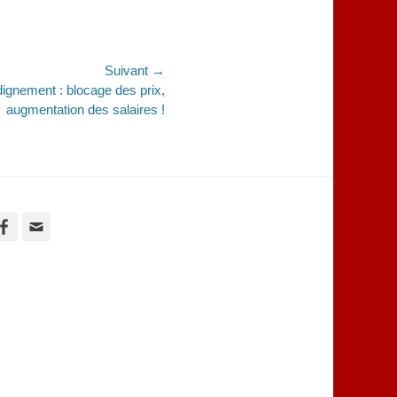
Suivant →
 dignement : blocage des prix,
augmentation des salaires !
Facebook
Adresse
de
contact