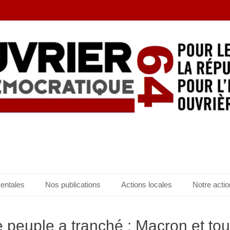
entales
Nos publications
Actions locales
Notre actio
le peuple a tranché : Macron et to