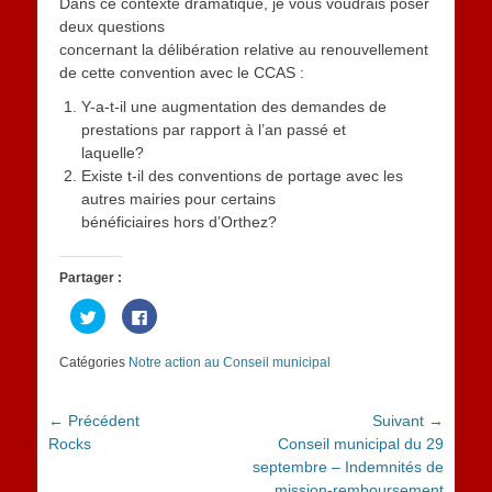
Dans ce contexte dramatique, je vous voudrais poser
deux questions
concernant la délibération relative au renouvellement
de cette convention avec le CCAS :
Y-a-t-il une augmentation des demandes de
prestations par rapport à l’an passé et
laquelle?
Existe t-il des conventions de portage avec les
autres mairies pour certains
bénéficiaires hors d’Orthez?
Partager :
Cliquez
Cliquez
pour
pour
partager
partager
sur
sur
Catégories
Notre action au Conseil municipal
Twitter(ouvre
Facebook(ouvre
dans
dans
une
une
nouvelle
nouvelle
fenêtre)
fenêtre)
Navigation
← Précédent
Suivant →
Article
Article
Rocks
Conseil municipal du 29
de
précédent :
suivant :
septembre – Indemnités de
l’article
mission-remboursement