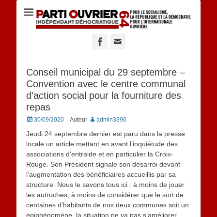
Site du POID 64
Facebook
Adresse
de
contact
Conseil municipal du 29 septembre –
Convention avec le centre communal
d’action social pour la fourniture des
repas
Posted
30/09/2020
Auteur
admin3390
on
Jeudi 24 septembre dernier est paru dans la presse
locale un article mettant en avant l’inquiétude des
associations d’entraide et en particulier la Croix-
Rouge. Son Président signale son désarroi devant
l’augmentation des bénéficiaires accueillis par sa
structure. Nous le savons tous ici : à moins de jouer
les autruches, à moins de considérer que le sort de
centaines d’habitants de nos deux communes soit un
épiphénomène, la situation ne va pas s’améliorer.