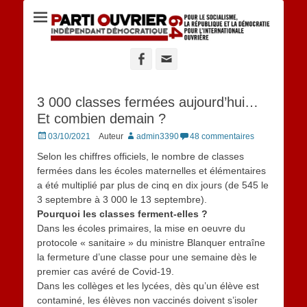
Site du POID 64
Facebook
Adresse
de
contact
3 000 classes fermées aujourd’hui…
Et combien demain ?
Posted
03/10/2021
Auteur
admin3390
48 commentaires
on
Selon les chiffres officiels, le nombre de classes
fermées dans les écoles maternelles et élémentaires
a été multiplié par plus de cinq en dix jours (de 545 le
3 septembre à 3 000 le 13 septembre).
Pourquoi les classes ferment-elles ?
Dans les écoles primaires, la mise en oeuvre du
protocole « sanitaire » du ministre Blanquer entraîne
la fermeture d’une classe pour une semaine dès le
premier cas avéré de Covid-19.
Dans les collèges et les lycées, dès qu’un élève est
contaminé, les élèves non vaccinés doivent s’isoler