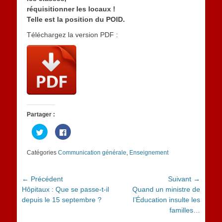
réquisitionner les locaux !
Telle est la position du POID.
Téléchargez la version PDF :
Partager :
Cliquez
Cliquez
pour
pour
partager
partager
sur
sur
Catégories
Communication générale
,
Enseignement
Twitter(ouvre
Facebook(ouvre
dans
dans
une
une
nouvelle
nouvelle
fenêtre)
fenêtre)
Navigation
← Précédent
Suivant →
Article
Article
Hôpitaux : Que se passe-t-il
Quand un ministre de
de
précédent :
suivant :
depuis le 15 septembre ?
l’Éducation insulte les
l’article
familles…