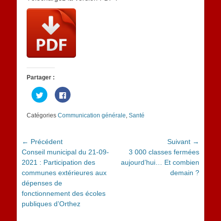
Partager :
Cliquez
Cliquez
pour
pour
partager
partager
sur
sur
Catégories
Communication générale
,
Santé
Twitter(ouvre
Facebook(ouvre
dans
dans
une
une
nouvelle
nouvelle
fenêtre)
fenêtre)
Navigation
← Précédent
Suivant →
Article
Article
Conseil municipal du 21-09-
3 000 classes fermées
de
précédent :
suivant :
2021 : Participation des
aujourd’hui… Et combien
l’article
communes extérieures aux
demain ?
dépenses de
fonctionnement des écoles
publiques d’Orthez