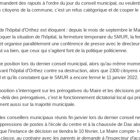
andent des rajouts à l’ordre du jour du conseil municipal, ou veulent 
 citoyens de la commune, c’est un refus catégorique et de couper le
de l’hôpital d’Orthez est éloquent : depuis le mois de septembre le Ma
uer la situation de l’hôpital, la fermeture temporaire du SMUR, la ferm
et organise parallèlement une conférence de presse avec le directeur de
 va bien, que ceux qui s’agitent font de la politique politicienne.
ette position lors du dernier conseil municipal, alors qu’au même mom
ant l’hôpital d’Orthez contre sa destruction, alors que 2300 citoyens 
al et qu’ils constatent que le SMUR a encore fermé le 11 janvier 2022.
pposition s’interrogent sur les prérogatives du Maire et les décisions p
delà des prérogatives, c’est le fonctionnement dictatorial local qui pr
ment aussi sur la majorité municipale.
 conseillers municipaux réunis fin janvier lors du dernier conseil n
pressions de postes à l’école du centre et à la chaussée de Dax alo
ue l’instance de décision se tiendra le 10 février. Le Maire compte- t-il
lasse, au contraire avec les parents je demande à l’inspecteur d’ac