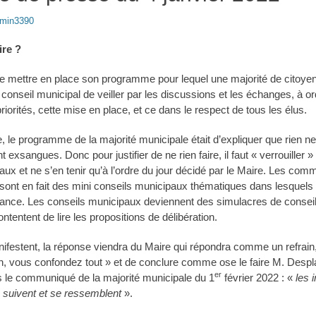
min3390
ire ?
de mettre en place son programme pour lequel une majorité de citoyen
 conseil municipal de veiller par les discussions et les échanges, à o
iorités, cette mise en place, et ce dans le respect de tous les élus.
le programme de la majorité municipale était d’expliquer que rien ne
t exsangues. Donc pour justifier de ne rien faire, il faut « verrouiller 
aux et ne s’en tenir qu’à l’ordre du jour décidé par le Maire. Les com
sont en fait des mini conseils municipaux thématiques dans lesquels
’avance. Les conseils municipaux deviennent des simulacres de conse
ontentent de lire les propositions de délibération.
ifestent, la réponse viendra du Maire qui répondra comme un refrain,
, vous confondez tout » et de conclure comme ose le faire M. Desplat
er
s le communiqué de la majorité municipale du 1
février 2022 : «
les 
e suivent et se ressemblent
».