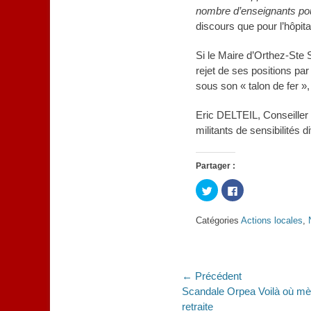
nombre d’enseignants pou
discours que pour l’hôpita
Si le Maire d’Orthez-Ste 
rejet de ses positions pa
sous son « talon de fer »,
Eric DELTEIL, Conseiller 
militants de sensibilités 
Partager :
Cliquez
Cliquez
pour
pour
partager
partager
sur
sur
Catégories
Actions locales
,
Twitter(ouvre
Facebook(ouvre
dans
dans
une
une
nouvelle
nouvelle
fenêtre)
fenêtre)
Navigation
← Précédent
Article
Scandale Orpea Voilà où mèn
de
précédent :
retraite