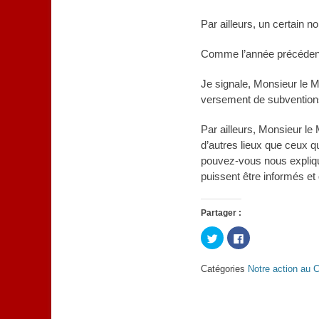
Par ailleurs, un certain 
Comme l’année précédente,
Je signale, Monsieur le M
versement de subventions 
Par ailleurs, Monsieur le
d’autres lieux que ceux qu
pouvez-vous nous expliqu
puissent être informés 
Partager :
Cliquez
Cliquez
pour
pour
partager
partager
sur
sur
Catégories
Notre action au C
Twitter(ouvre
Facebook(ouvre
dans
dans
une
une
nouvelle
nouvelle
fenêtre)
fenêtre)