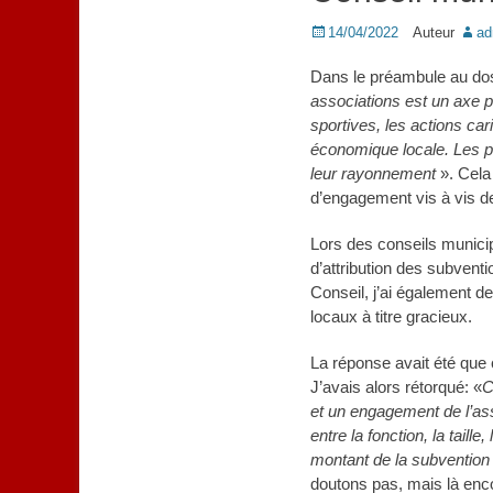
Posted
14/04/2022
Auteur
ad
on
Dans le préambule au dos
associations est un axe 
sportives, les actions cari
économique locale. Les pro
leur rayonnement
». Cela 
d’engagement vis à vis 
Lors des conseils municip
d’attribution des subventi
Conseil, j’ai également d
locaux à titre gracieux.
La réponse avait été que 
J’avais alors rétorqué: «
C
et un engagement de l’ass
entre la fonction, la taille
montant de la subventio
doutons pas, mais là encor