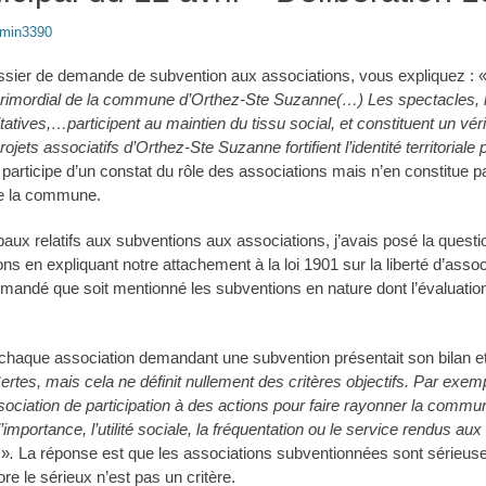
min3390
sier de demande de subvention aux associations, vous expliquez : 
primordial de la commune d’Orthez-Ste Suzanne(…) Les spectacles, 
tatives,…participent au maintien du tissu social, et constituent un vérit
jets associatifs d’Orthez-Ste Suzanne fortifient l’identité territorial
participe d’un constat du rôle des associations mais n’en constitue p
de la commune.
aux relatifs aux subventions aux associations, j’avais posé la questi
ons en expliquant notre attachement à la loi 1901 sur la liberté d’assoc
emandé que soit mentionné les subventions en nature dont l’évaluatio
chaque association demandant une subvention présentait son bilan et
ertes, mais cela ne définit nullement des critères objectifs. Par exem
ociation de participation à des actions pour faire rayonner la commu
, l’importance, l’utilité sociale, la fréquentation ou le service rendus au
n
»
.
La réponse est que les associations subventionnées sont sérieuse
e le sérieux n’est pas un critère.