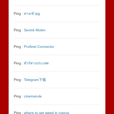
Ping :
ทางเข้าpg
Ping :
Sevink Molen
Ping :
Profinet Connector
Ping :
ทัวร์ต่างประเทศ
Ping :
Telegram下载
Ping :
cinemarule
Ping :
where to get weed in cyprus