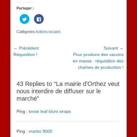
Partager :
Cliquez
Cliquez
pour
pour
partager
partager
sur
sur
Catégories
Actions locales
Twitter(ouvre
Facebook(ouvre
dans
dans
une
une
nouvelle
nouvelle
fenêtre)
fenêtre)
Navigation
← Précédent
Suivant →
Article
Article
Réquisition !
Pour produire des vaccins
de
précédent :
suivant :
en masse : réquisition des
l’article
chaînes de production !
43 Replies to “La mairie d’Orthez veut
nous interdire de diffuser sur le
marché”
Ping :
loose leaf blunt wraps
Ping :
marbo 9000