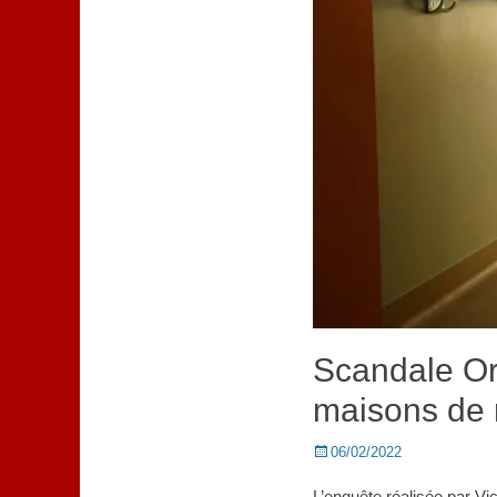
Scandale Or
maisons de r
Posted
06/02/2022
on
L’enquête réalisée par Vi