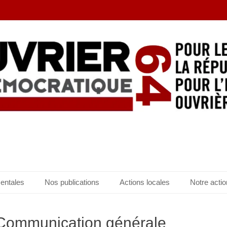
entales
Nos publications
Actions locales
Notre actio
 Communication générale