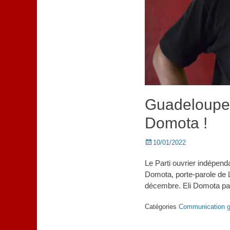
Guadeloupe :
Domota !
Posted
10/01/2022
on
Le Parti ouvrier indépend
Domota, porte-parole de L
décembre. Eli Domota par
Catégories
Communication g