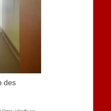
n des
é Orpea, à Neuilly-sur-