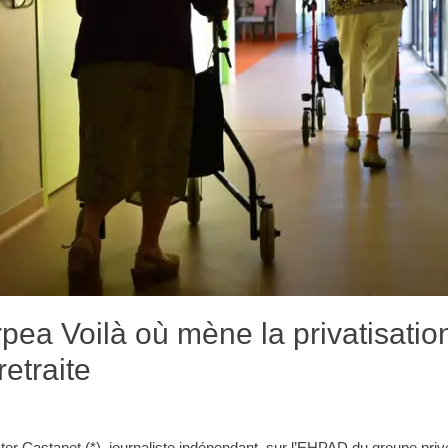
pea Voilà où mène la privatisatio
etraite
ctor Castanet (*), journaliste indépendant, sur l’EHPAD du groupe priv